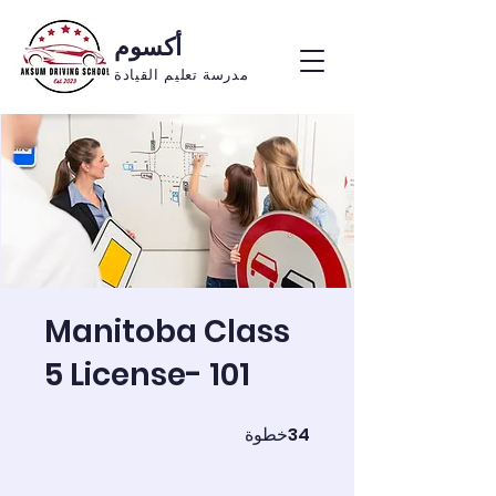
أكسوم
مدرسة تعليم القيادة
Manitoba Class
5 License- 101
34
خطوة
34 خطوة