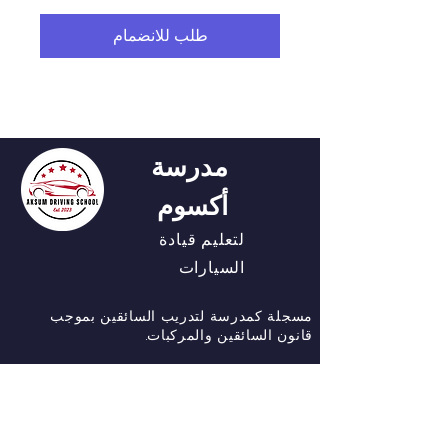
طلب للانضمام
مدرسة
أكسوم
لتعليم قيادة
السيارات
مسجلة كمدرسة لتدريب السائقين بموجب
قانون السائقين والمركبات.
التنقل السريع
احجز درسًا