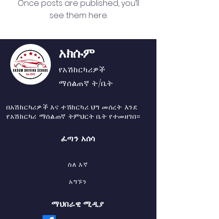
Once posts are published, you’ll
see them here.
አክሱም
የአሽከርካሪዎች
ማሰልጠኛ ት/ቤት
በአሽከርካሪዎች እና ተሽከርካሪ ህግ መሰረት እንደ
የአሽከርካሪ ማሰልጠኛ ትምህርት ቤት የተመዘገበ።
ፈጣን አሰሳ
ስለ እኛ
አግኙን
ማህበራዊ ሚዲያ