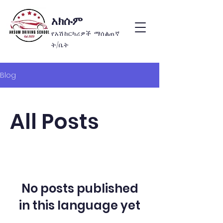
አክሱም
የአሽከርካሪዎች ማሰልጠኛ
ት/ቤት
Blog
All Posts
No posts published
in this language yet