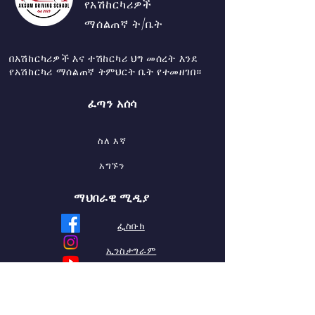
የአሽከርካሪዎች
ማሰልጠኛ ት/ቤት
በአሽከርካሪዎች እና ተሽከርካሪ ህግ መሰረት እንደ
የአሽከርካሪ ማሰልጠኛ ትምህርት ቤት የተመዘገበ።
ፈጣን አሰሳ
ስለ እኛ
አግኙን
ማህበራዊ ሚዲያ
ፌስቡክ
ኢንስታግራም
YouTube